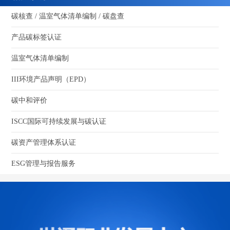
碳核查 / 温室气体清单编制 / 碳盘查
产品碳标签认证
温室气体清单编制
III环境产品声明（EPD）
碳中和评价
ISCC国际可持续发展与碳认证
碳资产管理体系认证
ESG管理与报告服务