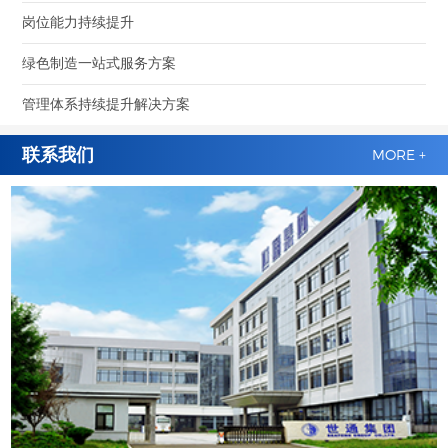
岗位能力持续提升
绿色制造一站式服务方案
管理体系持续提升解决方案
联系我们
MORE +