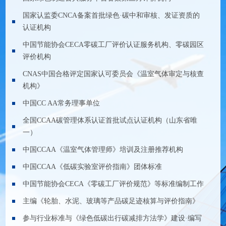
国家认监委CNCA备案首批绿色·碳中和审核、发证资质的
认证机构
中国节能协会CECA零碳工厂评价认证服务机构、零碳园区
评价机构
CNAS中国合格评定国家认可委员会《温室气体审定与核查
机构》
中国CC AA常务理事单位
全国CCAA碳管理体系认证首批试点认证机构（山东省唯
一）
中国CCAA《温室气体管理师》培训及注册推荐机构
中国CCAA《低碳实验室评价指南》团体标准
中国节能协会CECA《零碳工厂评价规范》等标准编制工作
主编《轮胎、水泥、玻璃等产品碳足迹核算与评价指南》
参与行业标准与《绿色低碳出行碳减排方法学》建设·编写