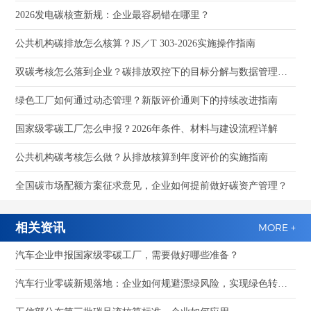
2026发电碳核查新规：企业最容易错在哪里？
公共机构碳排放怎么核算？JS／T 303-2026实施操作指南
双碳考核怎么落到企业？碳排放双控下的目标分解与数据管理指南
绿色工厂如何通过动态管理？新版评价通则下的持续改进指南
国家级零碳工厂怎么申报？2026年条件、材料与建设流程详解
公共机构碳考核怎么做？从排放核算到年度评价的实施指南
全国碳市场配额方案征求意见，企业如何提前做好碳资产管理？
相关资讯
MORE +
汽车企业申报国家级零碳工厂，需要做好哪些准备？
汽车行业零碳新规落地：企业如何规避漂绿风险，实现绿色转型？