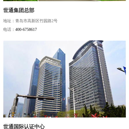
世通集团总部
地址：青岛市高新区竹园路2号
电话：
400-6758617
世通国际认证中心