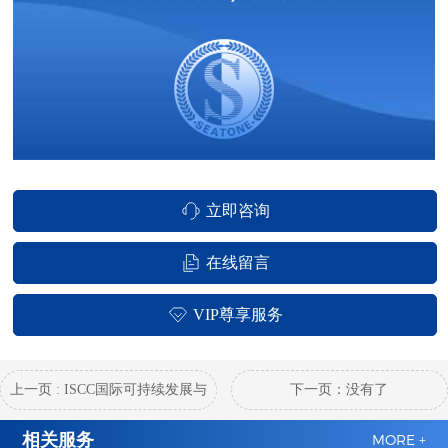
立即咨询
在线留言
VIP尊享服务
上一页 : ISCC国际可持续发展与
下一页：没有了
碳认证
相关服务
MORE +