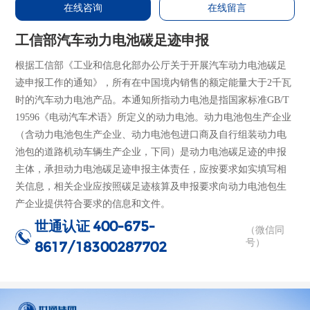
在线咨询
在线留言
工信部汽车动力电池碳足迹申报
根据工信部《工业和信息化部办公厅关于开展汽车动力电池碳足
迹申报工作的通知》，所有在中国境内销售的额定能量大于2千瓦
时的汽车动力电池产品。本通知所指动力电池是指国家标准GB/T
19596《电动汽车术语》所定义的动力电池。动力电池包生产企业
（含动力电池包生产企业、动力电池包进口商及自行组装动力电
池包的道路机动车辆生产企业，下同）是动力电池碳足迹的申报
主体，承担动力电池碳足迹申报主体责任，应按要求如实填写相
关信息，相关企业应按照碳足迹核算及申报要求向动力电池包生
产企业提供符合要求的信息和文件。
世通认证
400-675-
（微信同
号）
8617/18300287702