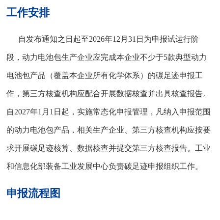
工作安排
自发布通知之日起至2026年12月31日为申报试运行阶
段，动力电池包生产企业应完成本企业不少于5款典型动力
电池包产品（覆盖本企业所有化学体系）的碳足迹申报工
作，第三方核查机构应配合开展数据核查并出具核查报告。
自2027年1月1日起，实施常态化申报管理，凡纳入申报范围
的动力电池包产品，相关生产企业、第三方核查机构应按要
求开展碳足迹核算、数据核查并提交第三方核查报告。工业
和信息化部装备工业发展中心负责碳足迹申报组织工作。
申报流程图