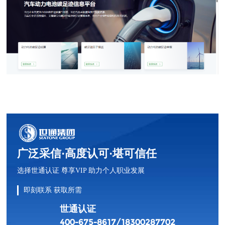
广泛采信·高度认可·堪可信任
选择世通认证 尊享VIP 助力个人职业发展
即刻联系 获取所需
世通认证
400-675-8617/18300287702