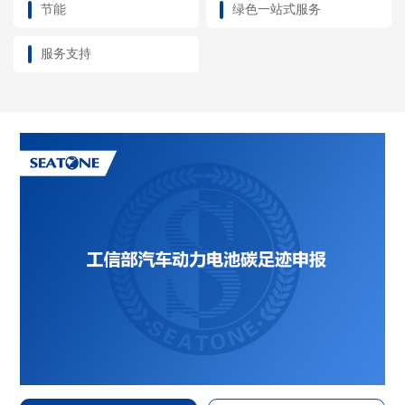
节能
绿色一站式服务
服务支持