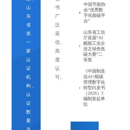
中国节能协
领
山
书
会“优秀数
域、
字化能碳平
东
广
台”
广
省
泛
范
山东省工信
第
采
厅首届“AI
围，
一
信、
赋能工业企
一
业之绿色低
家
高
碳大赛”二
站
认
度
等奖
式
证
认
《中国制造
服
业AI+能碳
机
可。
管理数字化
务
构，
转型白皮书
能
（2026）》
认
编制发起单
力
证
位
强。
数
量
连