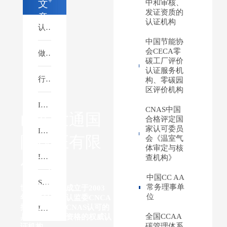
+
文
中和审核、
发证资质的
章
认证机构
认证行业深度变革：三大趋势重塑市场新格局
中国节能协
会CECA零
做绿色低碳服务代理，为何首选CNAS认可的世通国际认证？
碳工厂评价
认证服务机
行业发展新趋势：世通国际认证区域合伙人全维度扶持，共建绿色低碳新市场
构、零碳园
区评价机构
ISO9001质量管理体系与ISO22000食品安全管理体系之间的关系和区别有哪些？
CNAS中国
山东世通国
合格评定国
家认可委员
ISO9001内审员怎么培训
际认证有限
会《温室气
体审定与核
ISO9001认证怎么申请
查机构》
公司
中国CC AA
SA8000和ISO9001有什么区别？
常务理事单
世通国际认证成立于2003
位
年，是经国家认监委CNCA
批准，认可委CNAS认可的
IATF16949和ISO9001有什么区别与联系？
全国CCAA
具有独立法人资格的权威认
碳管理体系
证机构