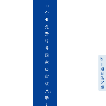
为
企
业
免
费
培
养
国
家
世
通
级
智
审
能
客
核
服
员，
助
力