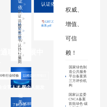
证
认证依据
依
权威、
认
据
证
说
GBT 27922-2011 商品售后服务评价
增值、
认
明
体系.pdf
认
证
证
依
证
可信
据
书/
认
认
证
世通职业发展中
赖！
证
标
规
志
心
则
国家绿色制
造公共服务
20年行业经验
以精选好用项目
平台备案第
三方评价机
构
企业育人才 帮个人能发
国家认监委
相
CNCA备案
关
MORE
首批绿色·碳
了解详情>>