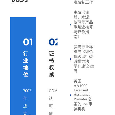
准编制工作
主编《轮
胎、水泥、
玻璃等产品
碳足迹核算
与评价指
南》
01
02
03
参与行业标
准与《绿色
行
证
一
低碳出行碳
业
书
站
减排方法
学》建设·编
地
权
式
写
位
威
服
务
英国
AA1000
能
Licensed
2003
CNAS
力
Assurance
年
认
Provider 备
案的ESG审
成
可，
验机构
宽
立，
证