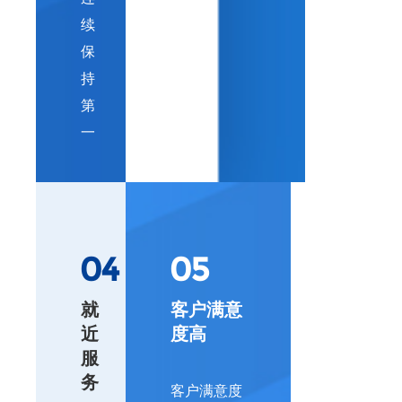
续
保
持
第
一
04
05
就
客户满意
近
度高
服
务
客户满意度