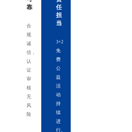
靠
任
担
当
合
规
3+2
诚
免
信，
费
认
公
证
益
审
活
核
动
无
持
风
续
险
进
行。