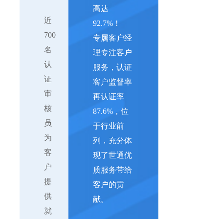
高达
近
92.7%！
700
专属客户经
名
理专注客户
认
服务，认证
证
客户监督率
审
再认证率
核
87.6%，位
员
于行业前
为
列，充分体
客
现了世通优
户
质服务带给
提
客户的贡
供
献。
就