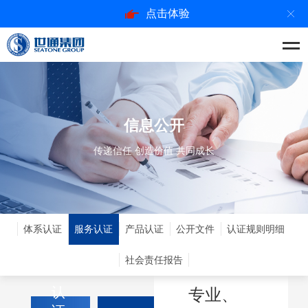
点击体验
信息公开
传递信任 创造价值 共同成长
认证行
体系认证
服务认证
产品认证
公开文件
认证规则明细
业领军
品牌
社会责任报告
认
专业、