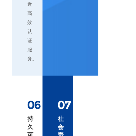
近
高
效
认
证
服
务。
06
07
持
社
久
会
可
责