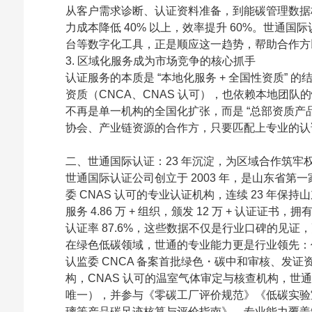
从客户需求诊断、认证资料准备，到能碳管理数据
力成本降低 40% 以上，效率提升 60%。世通国际认
台等数字化工具，正是顺应这一趋势，帮助合作方以
3.
区域化服务成为市场竞争的核心抓手
认证服务的本质是 “本地化服务 + 全国性资质”
资质（CNCA、CNAS 认可），也依赖本地团队
不再是单一机构的全国化扩张，而是 “总部资质产品
协会、产业链资源的合作方，只要匹配上专业的认
二、世通国际认证：23 年沉淀，为区域合作筑牢
世通国际认证公司创立于 2003 年，是山东省第
委 CNAS 认可的专业认证机构，连续 23 年
服务 4.86 万 + 组织，颁发 12 万 + 认证证书
认证率 87.6%，这些数据不仅是行业口碑的见证
在绿色低碳领域，世通的专业能力更是行业领先：
认监委 CNCA 备案首批绿色・碳中和审核、发证资
构，CNAS 认可的温室气体审定与核查机构，世通
唯一），并参与《零碳工厂评价规范》《低碳实验
璃等产品碳足迹核算与评价指南》，专业能力覆盖绿