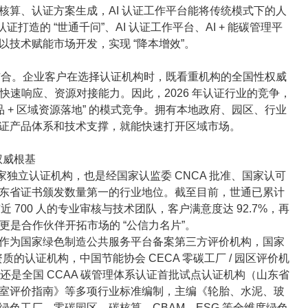
核算、认证方案生成，AI 认证工作平台能将传统模式下的人
证打造的 “世通千问”、AI 认证工作平台、AI + 能碳管理平
技术赋能市场开发，实现 “降本增效”。
 的结合。企业客户在选择认证机构时，既看重机构的全国性权威
的快速响应、资源对接能力。因此，2026 年认证行业的竞争，
 + 区域资源落地” 的模式竞争。拥有本地政府、园区、行业
证产品体系和技术支撑，就能快速打开区域市场。
权威根基
一家独立认证机构，也是经国家认监委 CNCA 批准、国家认可
保持山东省证书颁发数量第一的行业地位。截至目前，世通已累计
，拥有近 700 人的专业审核与技术团队，客户满意度达 92.7%，再
，更是合作伙伴开拓市场的 “公信力名片”。
作为国家绿色制造公共服务平台备案第三方评价机构，国家
质的认证机构，中国节能协会 CECA 零碳工厂 / 园区评价机
还是全国 CCAA 碳管理体系认证首批试点认证机构（山东省
室评价指南》等多项行业标准编制，主编《轮胎、水泥、玻
色工厂、零碳园区、碳核算、CBAM、ESG 等全维度绿色