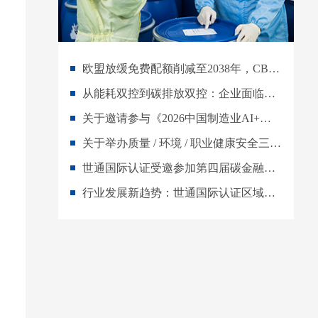
欧盟放缓免费配额削减至2038年，CBAM过渡期延长意味着什么？
从能耗双控到碳排放双控：企业面临的五重考验
关于邀请参与《2026中国制造业AI+能碳管理数字化转型白皮书》编写工作的倡议
关于举办质量 / 环境 / 职业健康安全三体系内审员 AI 实战培训班的通知
世通国际认证受邀参加第四届碳金融大会，重磅启动AI+能碳管理白皮书编制
行业发展新趋势：世通国际认证区域合伙人全维度扶持，共建绿色低碳新市场