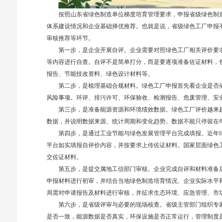
按照山东省绿色制造单位梯度培育管理要求，申报省级绿色制
体系建设情况和企业基础择优推荐。也就是说，省级绿色工厂申报
审核推荐等环节。
第一步，是企业开展自评。企业需要对照绿色工厂相关评价要
等内容进行自查。自评不是简单打分，而是要逐项准备佐证材料，
报告、节能技改资料、绿色设计材料等。
第二步，是梳理基础合规材料。绿色工厂申报首先看企业是否
风险事项。环评、排污许可、环保验收、检测报告、危废管理、安
第三步，是准备能源资源和环境绩效数据。绿色工厂评价越来
数据，并说明数据来源、统计周期和变化趋势。数据不能只停留在
第四步，是通过工业节能与绿色发展管理平台完成填报。近年
平台如实填报自评价内容，并按要求上传佐证材料。国家层面绿色
交佐证材料。
第五步，是提交属地工信部门审核。企业完成自评和材料准备
申报材料进行初审，并结合当地绿色制造培育情况、企业实际水平
局需对申请报告及材料进行审核，并征求生态环境、应急管理、市
第六步，是省级评审与必要的现场核查。省级主管部门组织专
是否一致，能源数据是否真实，环保设施是否正常运行，管理制度