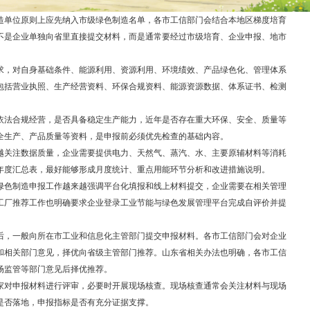
造单位原则上应先纳入市级绿色制造名单，各市工信部门会结合本地区梯度培育
不是企业单独向省里直接提交材料，而是通常要经过市级培育、企业申报、地市
求，对自身基础条件、能源利用、资源利用、环境绩效、产品绿色化、管理体系
包括营业执照、生产经营资料、环保合规资料、能源资源数据、体系证书、检测
依法合规经营，是否具备稳定生产能力，近年是否存在重大环保、安全、质量等
全生产、产品质量等资料，是申报前必须优先检查的基础内容。
越关注数据质量，企业需要提供电力、天然气、蒸汽、水、主要原辅材料等消耗
年度汇总表，最好能够形成月度统计、重点用能环节分析和改进措施说明。
绿色制造申报工作越来越强调平台化填报和线上材料提交，企业需要在相关管理
工厂推荐工作也明确要求企业登录工业节能与绿色发展管理平台完成自评价并提
后，一般向所在市工业和信息化主管部门提交申报材料。各市工信部门会对企业
和相关部门意见，择优向省级主管部门推荐。山东省相关办法也明确，各市工信
场监管等部门意见后择优推荐。
家对申报材料进行评审，必要时开展现场核查。现场核查通常会关注材料与现场
是否落地，申报指标是否有充分证据支撑。