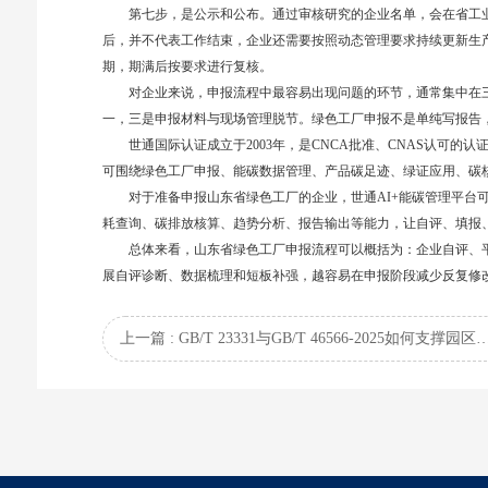
第七步，是公示和公布。通过审核研究的企业名单，会在省工
后，并不代表工作结束，企业还需要按照动态管理要求持续更新生
期，期满后按要求进行复核。
对企业来说，申报流程中最容易出现问题的环节，通常集中在
一，三是申报材料与现场管理脱节。绿色工厂申报不是单纯写报告
世通国际认证成立于2003年，是CNCA批准、CNAS认可
可围绕绿色工厂申报、能碳数据管理、产品碳足迹、绿证应用、碳
对于准备申报山东省绿色工厂的企业，世通AI+能碳管理平台
耗查询、碳排放核算、趋势分析、报告输出等能力，让自评、填报
总体来看，山东省绿色工厂申报流程可以概括为：企业自评、
展自评诊断、数据梳理和短板补强，越容易在申报阶段减少反复修
上一篇 : GB/T 23331与GB/T 46566-2025如何支撑园