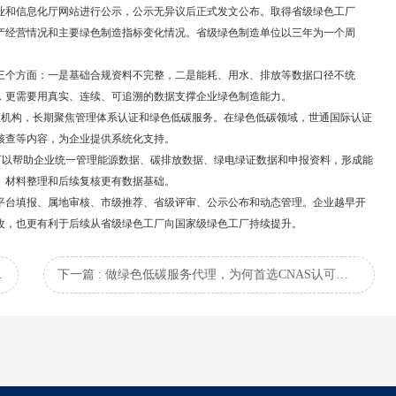
业和信息化厅网站进行公示，公示无异议后正式发文公布。取得省级绿色工厂
产经营情况和主要绿色制造指标变化情况。省级绿色制造单位以三年为一个周
三个方面：一是基础合规资料不完整，二是能耗、用水、排放等数据口径不统
，更需要用真实、连续、可追溯的数据支撑企业绿色制造能力。
的认证机构，长期聚焦管理体系认证和绿色低碳服务。在绿色低碳领域，世通国际认证
核查等内容，为企业提供系统化支持。
可以帮助企业统一管理能源数据、碳排放数据、绿电绿证数据和申报资料，形成能
、材料整理和后续复核更有数据基础。
平台填报、属地审核、市级推荐、省级评审、公示公布和动态管理。企业越早开
改，也更有利于后续从省级绿色工厂向国家级绿色工厂持续提升。
区和企业能碳一体化管理
下一篇 : 做绿色低碳服务代理，为何首选CNAS认可的世通国际认证？