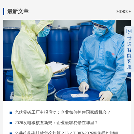
最新文章
MORE +
世
通
智
能
客
服
光伏零碳工厂申报启动：企业如何抓住国家级机会？
2026发电碳核查新规：企业最容易错在哪里？
公共机构碳排放怎么核算？JS／T 303-2026实施操作指南